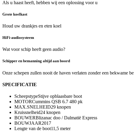
Als u haast heeft, hebben wij een oplossing voor u
Grote koelkast
Houd uw drankjes en eten koel
HiFi-audiosysteem
Wat voor schip heeft geen audio?
Schipper en bemanning altijd aan boord
Onze schepen zullen nooit de haven verlaten zonder een bekwame b
SPECIFICATIE
Scheepstype
Stijve opblaasbare boot
MOTOR
Cummins QSB 6.7 480 pk
MAX.SNELHEID
29 knopen
Kruissnelheid
24 knopen
BOUWER
Blizanac doo / Dalmatië Express
BOUWJAAR
2017
Lengte van de boot
11,5 meter