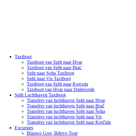
Taxiboot
Taxiboot van Split naar Hvar
Taxiboot van Split naar Brac
Split naar Solta Taxiboot
Split naar Vis Taxiboot
Taxiboot van Split naar Korcula
Taxiboot van Hvar naar Dubrovnik
Split Luchthaven Taxiboot
Transfers van luchthaven Split naar Hvar
Transfers van luchthaven Split naar Brač
Transfers van luchthaven Split naar Šolta
Transfers van luchthaven Split naar Vis
Transfers van luchthaven Split naar Korčula
Excursies
Blauwe Grot, Biševo Tour