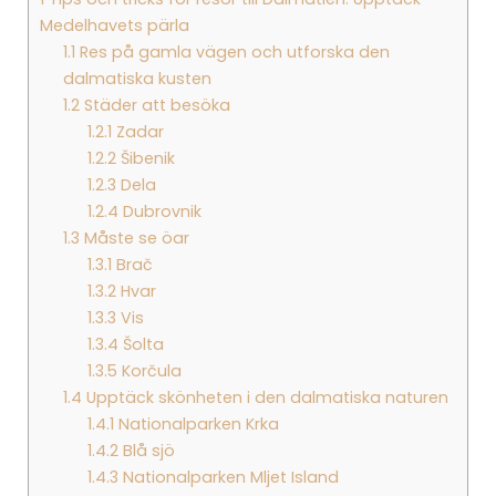
Medelhavets pärla
1.1
Res på gamla vägen och utforska den
dalmatiska kusten
1.2
Städer att besöka
1.2.1
Zadar
1.2.2
Šibenik
1.2.3
Dela
1.2.4
Dubrovnik
1.3
Måste se öar
1.3.1
Brač
1.3.2
Hvar
1.3.3
Vis
1.3.4
Šolta
1.3.5
Korčula
1.4
Upptäck skönheten i den dalmatiska naturen
1.4.1
Nationalparken Krka
1.4.2
Blå sjö
1.4.3
Nationalparken Mljet Island