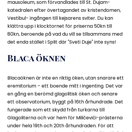
mausoleum, som förvandlades till St. Dujam-
katedralen efter övertagandet av kristendomen,
Vestibul- ingången till kejsarens sviter. Du kan
klättra upp i klocktornet för priserna 50kn till
80kn, beroende på vad du vill se tillsammans med
det enda stället i Split där "Sveti Duje" inte syns!
Blaca öknen
Blacaöknen är inte en riktig öken, utan snarare ett
eremitorium – ett boende mitt i ingenting. Det var
en gång en berömd glagolitisk öken och senare
ett observatorium, byggt på 16
th
århundrade. Det
fungerade som ett skydd från turkarna till
Glagoliterna och var hem för Miličevići-prästerna
under hela 19
th
och 20
th
århundraden. För att