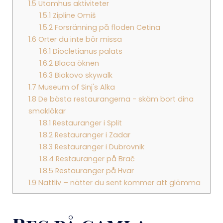
1.5
Utomhus aktiviteter
1.5.1
Zipline Omiš
1.5.2
Forsränning på floden Cetina
1.6
Orter du inte bör missa
1.6.1
Diocletianus palats
1.6.2
Blaca öknen
1.6.3
Biokovo skywalk
1.7
Museum of Sinj's Alka
1.8
De bästa restaurangerna - skäm bort dina
smaklökar
1.8.1
Restauranger i Split
1.8.2
Restauranger i Zadar
1.8.3
Restauranger i Dubrovnik
1.8.4
Restauranger på Brač
1.8.5
Restauranger på Hvar
1.9
Nattliv – nätter du sent kommer att glömma