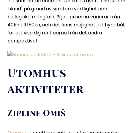
ett sant naturfenomen. Ön kallas även "The Green
Island" på grund av sin stora växtlighet och
biologiska mångfald. Biljettpriserna varierar från
40kn till 150kn, och det finns möjlighet att hyra båt
för att visa dig runt öarna från det andra
perspektivet.
Utomhus
aktiviteter
Zipline Omiš
Dragkedja
är ett bra sätt att införliva adrenalin i