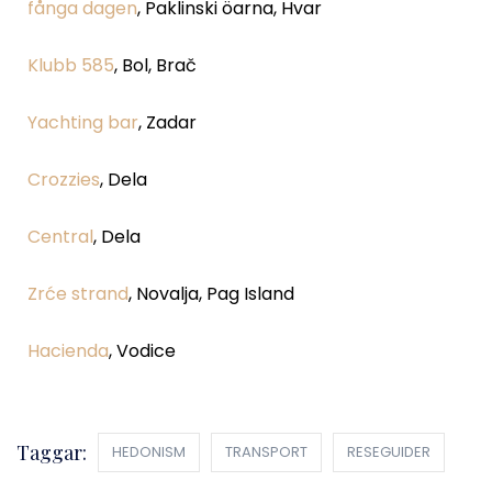
fånga dagen
, Paklinski öarna, Hvar
Klubb 585
, Bol, Brač
Yachting bar
, Zadar
Crozzies
, Dela
Central
, Dela
Zrće strand
, Novalja, Pag Island
Hacienda
, Vodice
Taggar:
HEDONISM
TRANSPORT
RESEGUIDER