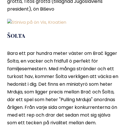
grotta, Titos grotta (tillägnad Jugoslaviens
president), ön Biševo
Šolta
Bara ett par hundra meter väster om Brač ligger
Šolta, en vacker och fridfull ö perfekt för
familjesemestern. Med många stränder och ett
turkost hav, kommer Šolta verkligen att väcka en
hedonist i dig. Det finns en miniatyrö som heter
Mrduja, som ligger precis mellan Brač och Šolta,
där ett spel som heter "Pulling Mrduja" anordnas
årligen. Från varje sida omger konkurrenterna ön
med ett rep och drar det sedan mot sig själva
som ett tecken på rivalitet mellan dem.