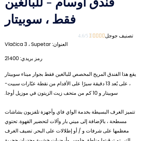
فندق أوسام - للبالغين
فقط ، سوبيتار
تصنيف جوجل
4.6/5





العنوان:
Vlačica 3 ، Supetar
رمز بريدي:
21400
يقع هذا الفندق المريح المخصص للبالغين فقط بجوار ميناء سوبيتار
، على بُعد 13 دقيقة سيرًا على الأقدام من نقطة عبّارات سبيت-
سوبيتار و 10 كم من متحف زيت الزيتون في موزيل أوجا.
تتميز الغرف البسيطة بخدمة الواي فاي وأجهزة تلفزيون بشاشات
مسطحة ، بالإضافة إلى ميني بار وآلات لتحضير القهوة. تحتوي
معظمها على شرفات و / أو إطلالات على البحر. تضيف الغرف
التي تم ترقيتها مناطق جلوس وأرضيات خشبية وجدران حجرية