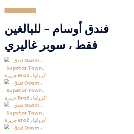
انقر هنا
احتياطي
فندق أوسام - للبالغين
فقط ، سوبر غاليري