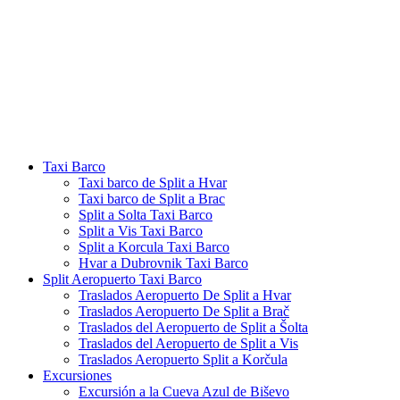
Taxi Barco
Taxi barco de Split a Hvar
Taxi barco de Split a Brac
Split a Solta Taxi Barco
Split a Vis Taxi Barco
Split a Korcula Taxi Barco
Hvar a Dubrovnik Taxi Barco
Split Aeropuerto Taxi Barco
Traslados Aeropuerto De Split a Hvar
Traslados Aeropuerto De Split a Brač
Traslados del Aeropuerto de Split a Šolta
Traslados del Aeropuerto de Split a Vis
Traslados Aeropuerto Split a Korčula
Excursiones
Excursión a la Cueva Azul de Biševo