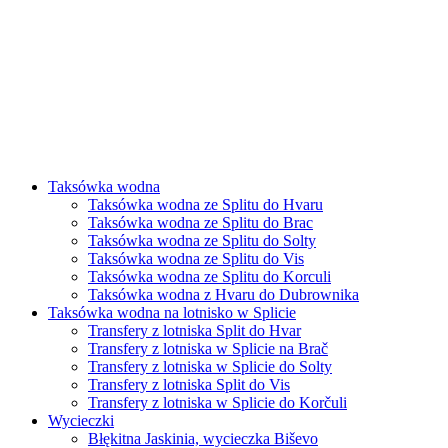
Taksówka wodna
Taksówka wodna ze Splitu do Hvaru
Taksówka wodna ze Splitu do Brac
Taksówka wodna ze Splitu do Solty
Taksówka wodna ze Splitu do Vis
Taksówka wodna ze Splitu do Korculi
Taksówka wodna z Hvaru do Dubrownika
Taksówka wodna na lotnisko w Splicie
Transfery z lotniska Split do Hvar
Transfery z lotniska w Splicie na Brač
Transfery z lotniska w Splicie do Solty
Transfery z lotniska Split do Vis
Transfery z lotniska w Splicie do Korčuli
Wycieczki
Błękitna Jaskinia, wycieczka Biševo