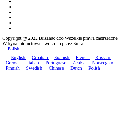
Copyright @ 2022 Blizanac doo Wszelkie prawa zastrzeżone.
Witryna internetowa stworzona przez
Sutra
Polish
English
Croatian
Spanish
French
Russian
German
Italian
Portuguese
Arabic
Norwegian
Finnish
Swedish
Chinese
Dutch
Polish