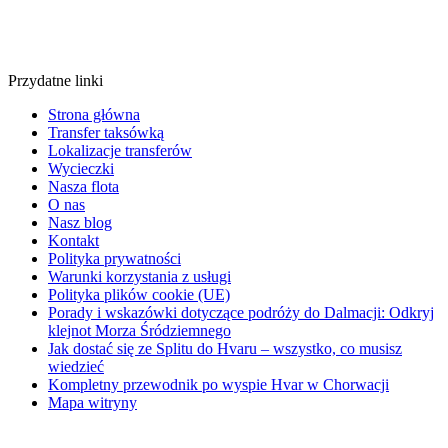
Przydatne linki
Strona główna
Transfer taksówką
Lokalizacje transferów
Wycieczki
Nasza flota
O nas
Nasz blog
Kontakt
Polityka prywatności
Warunki korzystania z usługi
Polityka plików cookie (UE)
Porady i wskazówki dotyczące podróży do Dalmacji: Odkryj
klejnot Morza Śródziemnego
Jak dostać się ze Splitu do Hvaru – wszystko, co musisz
wiedzieć
Kompletny przewodnik po wyspie Hvar w Chorwacji
Mapa witryny