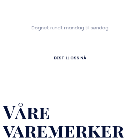
Døgnet rundt mandag til søndag
BESTILL OSS NÅ
Våre
varemerker