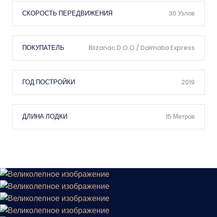
Сядьте поудобнее и расслабьтесь, чтобы
СКОРОСТЬ ПЕРЕДВИЖЕНИЯ
30 Узлов
летняя жара исчезла
Большой Холодильник
ПОКУПАТЕЛЬ
Blizanac D.o.o / Dalmatia Express
Охлаждение напитков и продуктов
питания
ГОД ПОСТРОЙКИ
2019
Аудиосистема Класса Hi-Fi
Какой корабль не имеет звукового
ДЛИНА ЛОДКИ
15 Метров
сопровождения?
Шкипер И Команда Всегда На
Борту
Наши суда никогда не выйдут из порта без
дееспособного экипажа