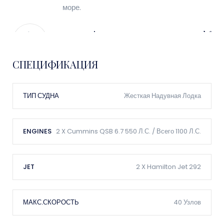
море.
Raymarine Радар, Gps Плоттер, Vhf
Даже в коротких поездках мы используем
все доступные средства безопасности
СПЕЦИФИКАЦИЯ
Оборудование Для Обеспечения
ТИП СУДНА
Жесткая Надувная Лодка
Безопасности
Оборудование для обеспечения
безопасности всегда доступно для всех
ENGINES
2 X Cummins QSB 6.7 550 Л.с. / Всего 1100 Л.с.
гостей и членов экипажа
Туалеты
JET
2 X Hamilton Jet 292
Если вы торопитесь, мы позаботимся о
вас
МАКС.СКОРОСТЬ
40 Узлов
Кондиционер