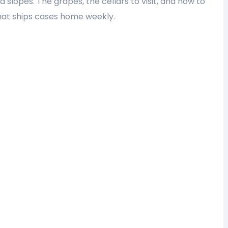
 slopes. The grapes, the cellars to visit, and how to
that ships cases home weekly.