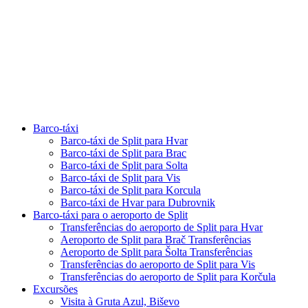
Barco-táxi
Barco-táxi de Split para Hvar
Barco-táxi de Split para Brac
Barco-táxi de Split para Solta
Barco-táxi de Split para Vis
Barco-táxi de Split para Korcula
Barco-táxi de Hvar para Dubrovnik
Barco-táxi para o aeroporto de Split
Transferências do aeroporto de Split para Hvar
Aeroporto de Split para Brač Transferências
Aeroporto de Split para Šolta Transferências
Transferências do aeroporto de Split para Vis
Transferências do aeroporto de Split para Korčula
Excursões
Visita à Gruta Azul, Biševo