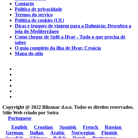
Contacto
Política de privacidade
Termos do serviço
Política de cookies (UE)
Dicas e truques de viagem para a Dalmácia: Descubra a
joia do Mediterrâneo
Como chegar de Split a Hvar - Tudo o que precisa de
saber
O guia completo da ilha de Hvar, Croácia
Mapa do sítio
Copyright @ 2022 Blizanac d.o.o. Todos os direitos reservados.
Sítio Web criado por
Sutra
Portuguese
English
Croatian
Spanish
French
Russian
German
Italian
Arabic
Norwegian
Finnish