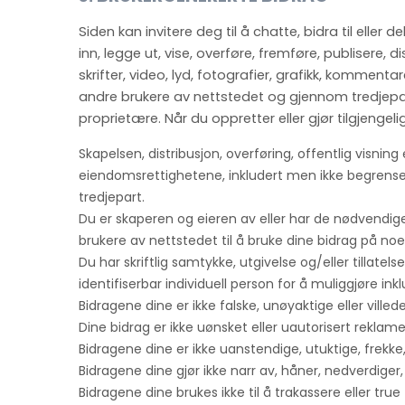
Siden kan invitere deg til å chatte, bidra til eller
inn, legge ut, vise, overføre, fremføre, publisere, d
skrifter, video, lyd, fotografier, grafikk, kommenta
andre brukere av nettstedet og gjennom tredjepar
proprietære. Når du oppretter eller gjør tilgjenge
Skapelsen,
distribusjon, overføring, offentlig visning
eiendomsrettighetene, inkludert men ikke begrenset
tredjepart.
Du er skaperen og eieren av eller har de nødvendige 
brukere av nettstedet til å bruke dine bidrag på noe
Du har skriftlig samtykke, utgivelse og/eller tillatels
identifiserbar individuell person for å muliggjøre i
Bidragene dine er ikke falske, unøyaktige eller villed
Dine bidrag er ikke uønsket eller uautorisert reklam
Bidragene dine er ikke uanstendige, utuktige, frekk
Bidragene dine gjør ikke narr av, håner, nedverdige
Bidragene dine brukes ikke til å trakassere eller 