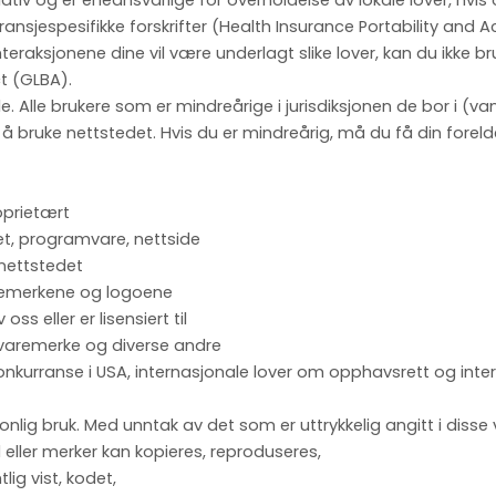
iativ og er eneansvarlige for overholdelse av lokale lover, hvis 
ansjespesifikke forskrifter (Health Insurance Portability and A
teraksjonene dine vil være underlagt slike lover, kan du ikke b
t (GLBA).
 Alle brukere som er mindreårige i jurisdiksjonen de bor i (vanl
 å bruke nettstedet. Hvis du er mindreårig, må du få din forelde
oprietært
et, programvare, nettside
 nettstedet
stemerkene og logoene
ss eller er lisensiert til
 varemerke og diverse andre
konkurranse i USA, internasjonale lover om opphavsrett og int
nlig bruk. Med unntak av det som er uttrykkelig angitt i disse 
 eller merker kan kopieres, reproduseres,
lig vist, kodet,