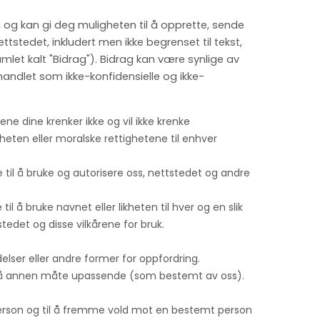
et, og kan gi deg muligheten til å opprette, sende
nettstedet, inkludert men ikke begrenset til tekst,
samlet kalt "Bidrag"). Bidrag kan være synlige av
andlet som ikke-konfidensielle og ikke-
agene dine krenker ikke og vil ikke krenke
eten eller moralske rettighetene til enhver
 til å bruke og autorisere oss, nettstedet og andre
til å bruke navnet eller likheten til hver og en slik
tedet og disse vilkårene for bruk.
elser eller andre former for oppfordring.
ler på annen måte upassende (som bestemt av oss).
 person og til å fremme vold mot en bestemt person