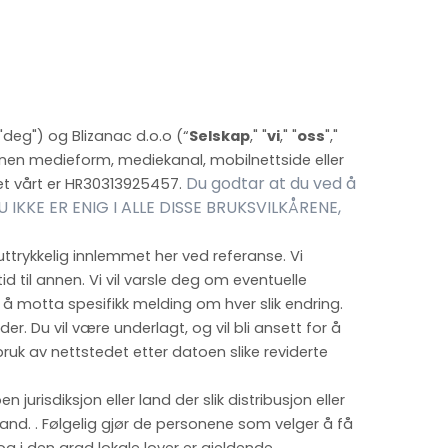
("deg") og
Blizanac d.o.o
(“
Selskap
," "
vi
," "
oss
","
nen medieform, mediekanal, mobilnettside eller
Du godtar at du ved å
 vårt er
HR30313925457.
DU IKKE ER ENIG I ALLE DISSE BRUKSVILKÅRENE,
uttrykkelig innlemmet her ved referanse. Vi
tid til annen
. Vi vil varsle deg om eventuelle
 å motta spesifikk melding om hver slik endring.
der. Du vil være underlagt, og vil bli ansett for å
ruk av nettstedet etter datoen slike reviderte
jurisdiksjon eller land der slik distribusjon eller
er land. . Følgelig gjør de personene som velger å få