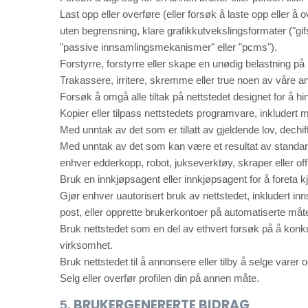
Last opp eller overføre (eller forsøk å laste opp eller 
uten begrensning, klare grafikkutvekslingsformater ("gifs
"passive innsamlingsmekanismer" eller "pcms").
Forstyrre, forstyrre eller skape en unødig belastning på n
Trakassere, irritere, skremme eller true noen av våre ansa
Forsøk å omgå alle tiltak på nettstedet designet for å hind
Kopier eller tilpass nettstedets programvare, inkludert
Med unntak av det som er tillatt av gjeldende lov, dechi
Med unntak av det som kan være et resultat av standard s
enhver edderkopp, robot, jukseverktøy, skraper eller offli
Bruk en innkjøpsagent eller innkjøpsagent for å foreta k
Gjør enhver uautorisert bruk av nettstedet, inkludert i
post, eller opprette brukerkontoer på automatiserte måter
Bruk nettstedet som en del av ethvert forsøk på å konku
virksomhet.
Bruk nettstedet til å annonsere eller tilby å selge varer o
Selg eller overfør profilen din på annen måte.
BRUKERGENERERTE BIDRAG
5.