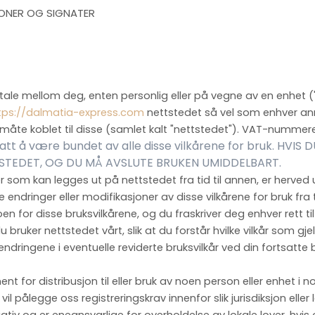
JONER OG SIGNATER
avtale mellom deg, enten personlig eller på vegne av en enhet 
tps://dalmatia-express.com
nettstedet så vel som enhver an
 måte koblet til disse (samlet kalt "nettstedet").
VAT-nummeret
tatt å være bundet av alle disse vilkårene for bruk. HVIS 
TSTEDET, OG DU MÅ AVSLUTE BRUKEN UMIDDELBART.
 som kan legges ut på nettstedet fra tid til annen, er herved 
re endringer eller modifikasjoner av disse vilkårene for bruk
fra 
for disse bruksvilkårene, og du fraskriver deg enhver rett til
bruker nettstedet vårt, slik at du forstår hvilke vilkår som gjel
dringene i eventuelle reviderte bruksvilkår ved din fortsatte b
for distribusjon til eller bruk av noen person eller enhet i noen 
om vil pålegge oss registreringskrav innenfor slik jurisdiksjon ell