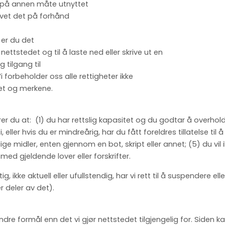
ler på annen måte utnyttet
revet det på forhånd
, er du det
 nettstedet og til å laste ned eller skrive ut en
 tilgang til
i forbeholder oss alle rettigheter ikke
ldet og merkene.
er du at:
(
1
) du har rettslig kapasitet og du godtar å overholde
i
, eller hvis du er mindreårig, har du fått foreldres tillatelse til
ge midler, enten gjennom en bot, skript eller annet; (
5
) du vil
 med gjeldende lover eller forskrifter.
 ikke aktuell eller ufullstendig, har vi rett til å suspendere e
r deler av det).
l andre formål enn det vi gjør nettstedet tilgjengelig for. Siden