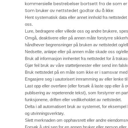
kommersielle bestrebelser bortsett fra de som er s
Som bruker av nettstedet godtar du å ikke:
Hent systematisk data eller annet innhold fra nettstedet fo
oss.
Lure, bedragere eller villede oss og andre brukere, spe
Omgå, deaktivere eller på annen måte forstyrre sikkerhet
håndhever begrensninger på bruken av nettstedet og/elle
Nedsette, anløpe eller på annen måte skade oss og/eller
Bruk all informasjon innhentet fra nettstedet for å trak
Gjør feil bruk av våre støttetjenester eller send inn fal
Bruk nettstedet på en måte som ikke er i samsvar med gj
Engasjere seg i uautorisert innramming av eller lenke til
Last opp eller overføre (eller forsøk å laste opp eller å
publisering av repeterende tekst), som forstyrrer en part
funksjonene, driften eller vedlikeholdet av nettstedet.
Delta i all automatisert bruk av systemet, for eksempel 
og utvinningsverktøy.
Slett merknaden om opphavsrett eller andre eiendomsrett
Forsøk å utgi seg for en annen bruker eller person eller