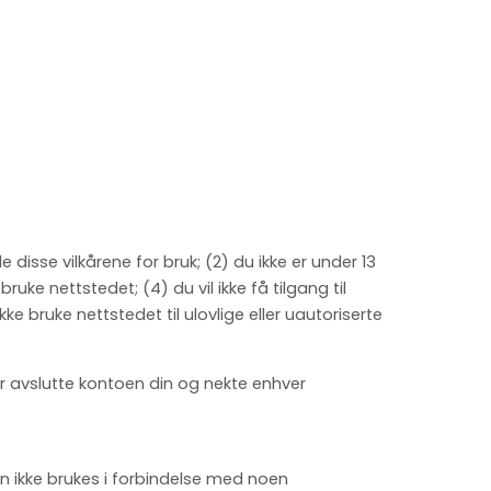
 disse vilkårene for bruk;
(
2
) du ikke er under 13
 å bruke nettstedet
; (
4
) du vil ikke få tilgang til
 ikke bruke nettstedet til ulovlige eller uautoriserte
ller avslutte kontoen din og nekte enhver
 kan ikke brukes i forbindelse med noen