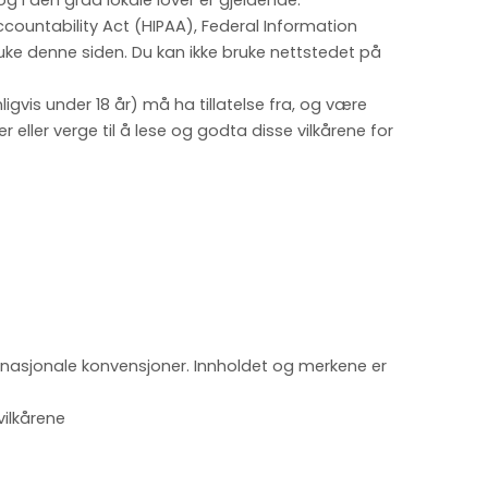
og i den grad lokale lover er gjeldende.
ccountability Act (HIPAA), Federal Information
ruke denne siden. Du kan ikke bruke nettstedet på
igvis under 18 år) må ha tillatelse fra, og være
r eller verge til å lese og godta disse vilkårene for
ernasjonale konvensjoner. Innholdet og merkene er
vilkårene