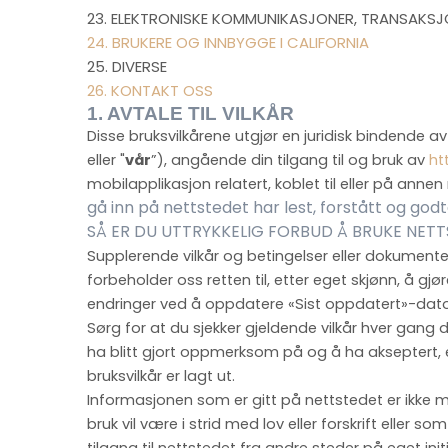
23. ELEKTRONISKE KOMMUNIKASJONER, TRANSAKS
24. BRUKERE OG INNBYGGE I CALIFORNIA
25. DIVERSE
26. KONTAKT OSS
1. AVTALE TIL VILKÅR
Disse bruksvilkårene utgjør en juridisk bindende 
eller "
vår
”), angående din tilgang til og bruk av
ht
mobilapplikasjon relatert, koblet til eller på annen
gå inn på nettstedet har lest, forstått og god
SÅ ER DU UTTRYKKELIG FORBUD Å BRUKE NET
Supplerende vilkår og betingelser eller dokumenter
forbeholder oss retten til, etter eget skjønn, å gjø
endringer ved å oppdatere «Sist oppdatert»-datoen 
Sørg for at du sjekker gjeldende vilkår hver gang du 
ha blitt gjort oppmerksom på og å ha akseptert, en
bruksvilkår er lagt ut.
Informasjonen som er gitt på nettstedet er ikke ment 
bruk vil være i strid med lov eller forskrift eller s