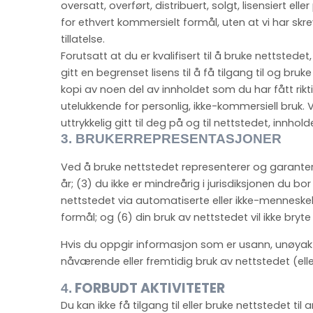
oversatt, overført, distribuert, solgt, lisensiert el
for ethvert kommersielt formål, uten at vi har sk
tillatelse.
Forutsatt at du er kvalifisert til å bruke nettstedet
gitt en begrenset lisens til å få tilgang til og bruke
kopi av noen del av innholdet som du har fått riktig
utelukkende for personlig, ikke-kommersiell bruk. V
uttrykkelig gitt til deg på og til nettstedet, innho
3.
BRUKERREPRESENTASJONER
Ved å bruke nettstedet representerer og garanter
år;
(
3
) du ikke er mindreårig i jurisdiksjonen du bor 
nettstedet via automatiserte eller ikke-menneskeli
formål; og (
6
) din bruk av nettstedet vil ikke bryte
Hvis du oppgir informasjon som er usann, unøyaktig,
nåværende eller fremtidig bruk av nettstedet (elle
FORBUDT AKTIVITETER
4.
Du kan ikke få tilgang til eller bruke nettstedet ti