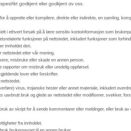
pesifikt godkjent eller godkjent av oss.
r å opprette eller kompilere, direkte eller indirekte, en samling, kompile
sielt i ethvert forsøk på å lære sensitiv kontoinformasjon som brukerp
srelaterte funksjoner på nettstedet, inkludert funksjoner som forhindre
r innholdet deri.
 nettstedet etter vår mening.
assere, misbruke eller skade en annen person.
ske rapporter om misbruk eller uredelig oppførsel.
eldende lover eller forskrifter.
 nettstedet.
 overføre) virus, trojanske hester eller annet materiale, inkludert ov
s uavbrutt bruk og glede av nettstedet eller modifiserer, svekker, forst
bruk av skript for å sende kommentarer eller meldinger, eller bruk av 
igheter fra innholdet.
 bruk brukernavnet til en annen bruker.