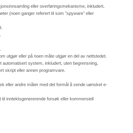
masjonsinnsamling eller overføringsmekanisme, inkludert,
heter (noen ganger referert til som "spyware" eller
t.
.
.
m utgjør eller på noen måte utgjør en del av nettstedet.
et automatisert system, inkludert, uten begrensning,
sert skript eller annen programvare.
nisk eller andre måter med det formål å sende uønsket e-
 til inntektsgenererende forsøk eller kommersiell