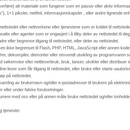
å overføre) alt materiale som fungerer som en passiv eller aktiv infor
"), 1×1 piksler, nettfeil, informasjonskapsler , eller andre lignende en
ettstedet eller nettverkene eller tjenestene som er koblet til nettstede
tte eller agenter som er engasjert i å tilby deler av nettstedet til deg
re eller begrense tilgang til nettstedet, eller deler av nettstedet.
 men ikke begrenset til Flash, PHP, HTML, JavaScript eller annen kode
ffrer, dekompiler, demonter eller omvendt utvikling av programvaren so
økemotor eller nettleserbruk, bruk, lanser, utvikler eller distribuer 
ne-leser som får tilgang til nettstedet, eller bruke eller starte uautori
jøp på nettstedet.
nnsamling av brukernavn og/eller e-postadresser til brukere på elektro
 eller under falske forutsetninger.
rrere med oss eller på annen måte bruke nettstedet og/eller innholdet
g tjenester.