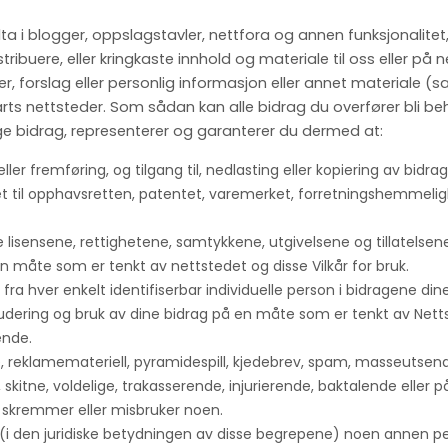
 delta i blogger, oppslagstavler, nettfora og annen funksjonalit
istribuere, eller kringkaste innhold og materiale til oss eller på 
rer, forslag eller personlig informasjon eller annet materiale (
ts nettsteder. Som sådan kan alle bidrag du overfører bli beh
lige bidrag, representerer og garanterer du dermed at:
 eller fremføring, og tilgang til, nedlasting eller kopiering av bidr
 til opphavsretten, patentet, varemerket, forretningshemmeligh
lisensene, rettighetene, samtykkene, utgivelsene og tillatelsene
n måte som er tenkt av nettstedet og disse Vilkår for bruk.
e fra hver enkelt identifiserbar individuelle person i bidragene dine 
nkludering og bruk av dine bidrag på en måte som er tenkt av Netts
ende.
e, reklamemateriell, pyramidespill, kjedebrev, spam, masseutsend
e, skitne, voldelige, trakasserende, injurierende, baktalende el
r, skremmer eller misbruker noen.
true (i den juridiske betydningen av disse begrepene) noen annen