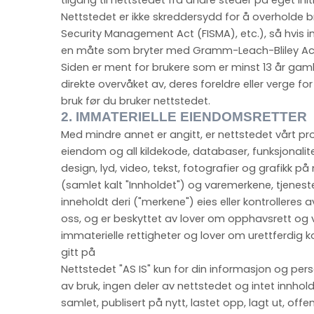
tilgang til nettstedet fra andre steder på eget init
Nettstedet er ikke skreddersydd for å overholde br
Security Management Act (FISMA), etc.), så hvis in
en måte som bryter med Gramm-Leach-Bliley Ac
Siden er ment for brukere som er minst 13 år gamle.
direkte overvåket av, deres foreldre eller verge for
bruk før du bruker nettstedet.
2.
IMMATERIELLE EIENDOMSRETTER
Med mindre annet er angitt, er nettstedet vårt pr
eiendom og all kildekode, databaser, funksjonalit
design, lyd, video, tekst, fotografier og grafikk på
(samlet kalt "Innholdet") og varemerkene, tjene
inneholdt deri ("merkene") eies eller kontrolleres av o
oss, og er beskyttet av lover om opphavsrett og
immaterielle rettigheter og lover om urettferdig 
gitt på
Nettstedet "AS IS" kun for din informasjon og perso
av bruk, ingen deler av nettstedet og intet innhold
samlet, publisert på nytt, lastet opp, lagt ut, offent